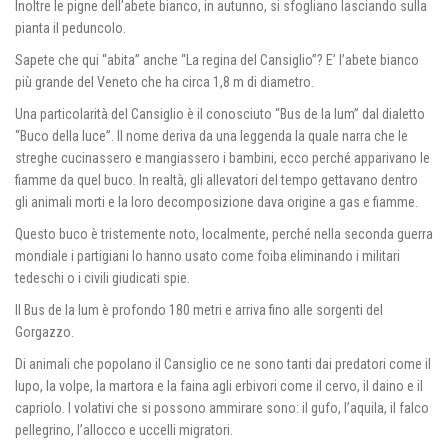
Inoltre le pigne dell’abete bianco, in autunno, si sfogliano lasciando sulla
pianta il peduncolo.
Sapete che qui “abita” anche “La regina del Cansiglio”? E’ l’abete bianco
più grande del Veneto che ha circa 1,8 m di diametro.
Una particolarità del Cansiglio è il conosciuto “Bus de la lum” dal dialetto
“Buco della luce”. Il nome deriva da una leggenda la quale narra che le
streghe cucinassero e mangiassero i bambini, ecco perché apparivano le
fiamme da quel buco. In realtà, gli allevatori del tempo gettavano dentro
gli animali morti e la loro decomposizione dava origine a gas e fiamme.
Questo buco è tristemente noto, localmente, perché nella seconda guerra
mondiale i partigiani lo hanno usato come foiba eliminando i militari
tedeschi o i civili giudicati spie.
Il Bus de la lum è profondo 180 metri e arriva fino alle sorgenti del
Gorgazzo.
Di animali che popolano il Cansiglio ce ne sono tanti dai predatori come il
lupo, la volpe, la martora e la faina agli erbivori come il cervo, il daino e il
capriolo. I volativi che si possono ammirare sono: il gufo, l’aquila, il falco
pellegrino, l’allocco e uccelli migratori.