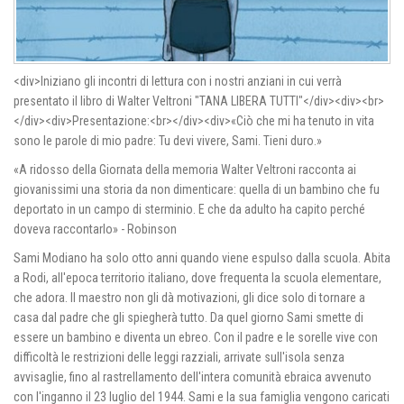
<div>Iniziano gli incontri di lettura con i nostri anziani in cui verrà
presentato il libro di Walter Veltroni "TANA LIBERA TUTTI"</div><div><br>
</div><div>Presentazione:<br></div><div>«Ciò che mi ha tenuto in vita
sono le parole di mio padre: Tu devi vivere, Sami. Tieni duro.»
«A ridosso della Giornata della memoria Walter Veltroni racconta ai
giovanissimi una storia da non dimenticare: quella di un bambino che fu
deportato in un campo di sterminio. E che da adulto ha capito perché
doveva raccontarlo» - Robinson
Sami Modiano ha solo otto anni quando viene espulso dalla scuola. Abita
a Rodi, all'epoca territorio italiano, dove frequenta la scuola elementare,
che adora. Il maestro non gli dà motivazioni, gli dice solo di tornare a
casa dal padre che gli spiegherà tutto. Da quel giorno Sami smette di
essere un bambino e diventa un ebreo. Con il padre e le sorelle vive con
difficoltà le restrizioni delle leggi razziali, arrivate sull'isola senza
avvisaglie, fino al rastrellamento dell'intera comunità ebraica avvenuto
con l'inganno il 23 luglio del 1944. Sami e la sua famiglia vengono caricati