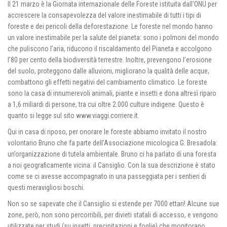
Il 21 marzo è la Giornata internazionale delle Foreste istituita dall'ONU per
accrescere la consapevolezza del valore inestimabile di tutti i tipi di
foreste e dei pericoli della deforestazione. Le foreste nel mondo hanno
un valore inestimabile per la salute del pianeta: sono i polmoni del mondo
che puliscono l’aria, riducono il riscaldamento del Pianeta e accolgono
l’80 per cento della biodiversità terrestre. Inoltre, prevengono l’erosione
del suolo, proteggono dalle alluvioni, migliorano la qualità delle acque,
combattono gli effetti negativi del cambiamento climatico. Le foreste
sono la casa di innumerevoli animali, piante e insetti e dona altresì riparo
a 1,6 miliardi di persone, tra cui oltre 2.000 culture indigene. Questo è
quanto si legge sul sito www.viaggi.corriere.it.
Qui in casa di riposo, per onorare le foreste abbiamo invitato il nostro
volontario Bruno che fa parte dell’Associazione micologica G. Bresadola:
un’organizzazione di tutela ambientale. Bruno ci ha parlato di una foresta
a noi geograficamente vicina: il Cansiglio. Con la sua descrizione è stato
come se ci avesse accompagnato in una passeggiata per i sentieri di
questi meravigliosi boschi.
Non so se sapevate che il Cansiglio si estende per 7000 ettari! Alcune sue
zone, però, non sono percorribili, per divieti statali di accesso, e vengono
utilizzate per studi (su insetti, precipitazioni e foglie) che monitorano