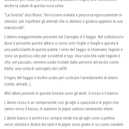
anche la salute di questa ricca selva.
“La foresta” dice Bruno “dev’essere visitata e percorsa rigorosamente in
silenzio: per rispettare gli animali che ci abitano e godersi appieno la sua
maestosità”.
L’albero maggiormente presente nel Cansiglio è il faggio. Nel sottobosco
dove è presente questo albero ci sono solo foglie o funghi e questa è
una particolarità di questa pianta. I semi del faggio si chiamano fagiole e
sono un gustoso cibo per scoiattoli e topi. Una curiosità sulle fagiole è
che, nel passato, vennero usate tostate dalle persone del posto come
bibita: una sorta di surrogato del caffè.
Il legno del faggio è inoltre usato per costruire l’arredamento di interni
(sedie, armadi…).
Altri alberi presenti in questa foresta sono gli abeti: il rosso e il bianco.
L’abete rosso è un sempreverde con gli aghi a spazzola e le pigne che
vanno verso il basso; in autunno le pigne cadono rimanendo intere.
L’abete bianco è anch’esso sempre verde ma gli aghi sono a pettine
verso sinistra e destra dei rami e le pigne sono girate in su come candele.