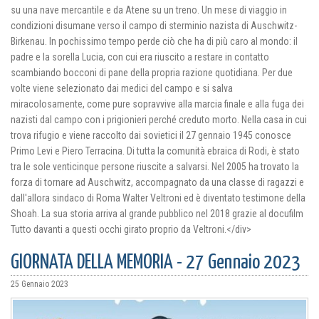
su una nave mercantile e da Atene su un treno. Un mese di viaggio in
condizioni disumane verso il campo di sterminio nazista di Auschwitz-
Birkenau. In pochissimo tempo perde ciò che ha di più caro al mondo: il
padre e la sorella Lucia, con cui era riuscito a restare in contatto
scambiando bocconi di pane della propria razione quotidiana. Per due
volte viene selezionato dai medici del campo e si salva
miracolosamente, come pure sopravvive alla marcia finale e alla fuga dei
nazisti dal campo con i prigionieri perché creduto morto. Nella casa in cui
trova rifugio e viene raccolto dai sovietici il 27 gennaio 1945 conosce
Primo Levi e Piero Terracina. Di tutta la comunità ebraica di Rodi, è stato
tra le sole venticinque persone riuscite a salvarsi. Nel 2005 ha trovato la
forza di tornare ad Auschwitz, accompagnato da una classe di ragazzi e
dall'allora sindaco di Roma Walter Veltroni ed è diventato testimone della
Shoah. La sua storia arriva al grande pubblico nel 2018 grazie al docufilm
Tutto davanti a questi occhi girato proprio da Veltroni.</div>
GIORNATA DELLA MEMORIA - 27 Gennaio 2023
25 Gennaio 2023