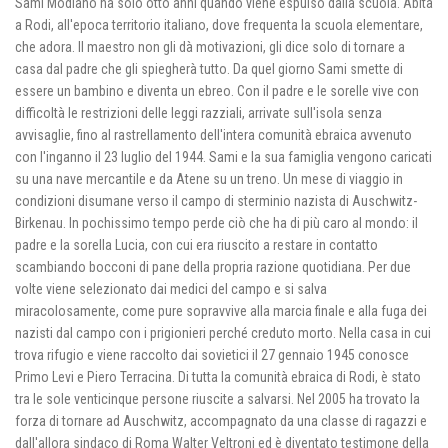
Sami Modiano ha solo otto anni quando viene espulso dalla scuola. Abita
a Rodi, all'epoca territorio italiano, dove frequenta la scuola elementare,
che adora. Il maestro non gli dà motivazioni, gli dice solo di tornare a
casa dal padre che gli spiegherà tutto. Da quel giorno Sami smette di
essere un bambino e diventa un ebreo. Con il padre e le sorelle vive con
difficoltà le restrizioni delle leggi razziali, arrivate sull'isola senza
avvisaglie, fino al rastrellamento dell'intera comunità ebraica avvenuto
con l'inganno il 23 luglio del 1944. Sami e la sua famiglia vengono caricati
su una nave mercantile e da Atene su un treno. Un mese di viaggio in
condizioni disumane verso il campo di sterminio nazista di Auschwitz-
Birkenau. In pochissimo tempo perde ciò che ha di più caro al mondo: il
padre e la sorella Lucia, con cui era riuscito a restare in contatto
scambiando bocconi di pane della propria razione quotidiana. Per due
volte viene selezionato dai medici del campo e si salva
miracolosamente, come pure sopravvive alla marcia finale e alla fuga dei
nazisti dal campo con i prigionieri perché creduto morto. Nella casa in cui
trova rifugio e viene raccolto dai sovietici il 27 gennaio 1945 conosce
Primo Levi e Piero Terracina. Di tutta la comunità ebraica di Rodi, è stato
tra le sole venticinque persone riuscite a salvarsi. Nel 2005 ha trovato la
forza di tornare ad Auschwitz, accompagnato da una classe di ragazzi e
dall'allora sindaco di Roma Walter Veltroni ed è diventato testimone della