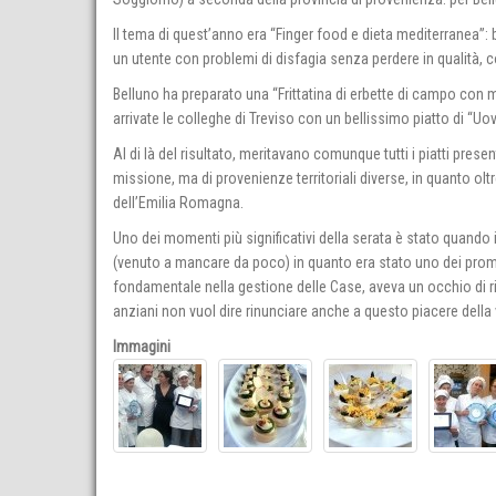
Il tema di quest’anno era “Finger food e dieta mediterranea”: bis
un utente con problemi di disfagia senza perdere in qualità, co
Belluno ha preparato una “Frittatina di erbette di campo co
arrivate le colleghe di Treviso con un bellissimo piatto di “U
Al di là del risultato, meritavano comunque tutti i piatti prese
missione, ma di provenienze territoriali diverse, in quanto ol
dell’Emilia Romagna.
Uno dei momenti più significativi della serata è stato quando i
(venuto a mancare da poco) in quanto era stato uno dei pro
fondamentale nella gestione delle Case, aveva un occhio di rig
anziani non vuol dire rinunciare anche a questo piacere della 
Immagini