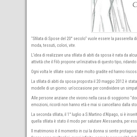
"Sfilata di Spose del 20° secolo" vuole essere la passerella di
moda, tessuti, colori, vite.
L'idea di realizzare una sfilata di abiti da sposa è nata da alcu
attività che il Filò propone un'iniziativa di questo tipo, ridan
Ogni volta le sfilate sono state molto gradite ed hanno risc
La sfilata di abiti da sposa proposta il 20 maggio 2012 è sta
modelle di un giorno: un'occasione per condividere un simpatic
Alle persone anziane che vivono nella casa di soggiorno "don
emozioni, ricordi non hanno età e mai si cancellano dalla sto
La seconda sfilata, il 1° luglio a S.Martino d'Alpago, si è inseri
quella sfilata è stato il modo per salutare Alessandra, per ess
Il matrimonio è il momento in cui la donna si sente protagonis