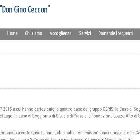
 "Don Gino Ceccon"
Home
Chi siamo
Accoglienza
Servizi
Domande frequenti
P 2015 a cui hanno partecipato le quattro case del gruppo CERIS: la Casa di So
l Lago, la casa di Soggiorno di S.Lucia di Piave e la Fondazione Lozzo Alto di S
ronomico a cui le Case hanno partecipato “fondendosi” (una cuoca per ogni Ca
uno, Pedavena e S.Croce del Lago e per Treviso S.Lucia e S.Maria di Feletto.