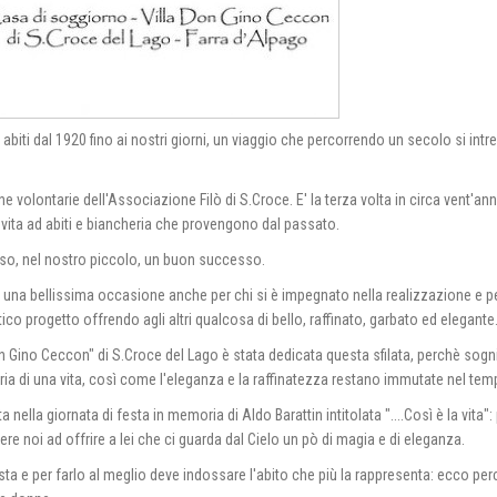
 abiti dal 1920 fino ai nostri giorni, un viaggio che percorrendo un secolo si int
ne volontarie dell'Associazione Filò di S.Croce. E' la terza volta in circa vent'ann
do vita ad abiti e biancheria che provengono dal passato.
osso, nel nostro piccolo, un buon successo.
ta una bellissima occasione anche per chi si è impegnato nella realizzazione e pe
o progetto offrendo agli altri qualcosa di bello, raffinato, garbato ed elegante
 Gino Ceccon" di S.Croce del Lago è stata dedicata questa sfilata, perchè sogni
ria di una vita, così come l'eleganza e la raffinatezza restano immutate nel tem
ta nella giornata di festa in memoria di Aldo Barattin intitolata "....Così è la vita":
ere noi ad offrire a lei che ci guarda dal Cielo un pò di magia e di eleganza.
ta e per farlo al meglio deve indossare l'abito che più la rappresenta: ecco per