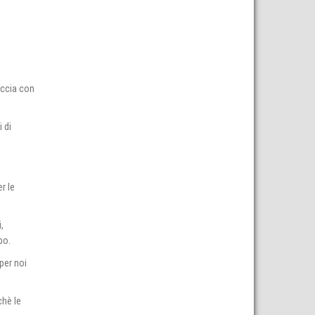
reccia con
i di
r le
.
,
po.
 per noi
chè le