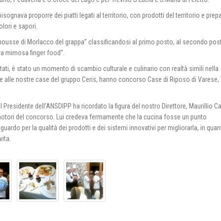
ognava proporre dei piatti legati al territorio, con prodotti del territorio e prepa
lori e sapori.
n mousse di Morlacco del grappa” classificandosi al primo posto, al secondo po
ova mimosa finger food”.
ntati, è stato un momento di scambio culturale e culinario con realtà simili nella
tre alle nostre case del gruppo Ceris, hanno concorso Case di Riposo di Varese, 
l Presidente dell’ANSDIPP ha ricordato la figura del nostro Direttore, Maurillio C
motori del concorso. Lui credeva fermamente che la cucina fosse un punto
uardo per la qualità dei prodotti e dei sistemi innovativi per migliorarla, in qua
vita.