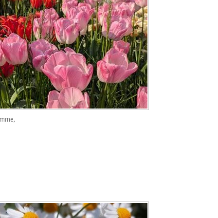
gemme,
,