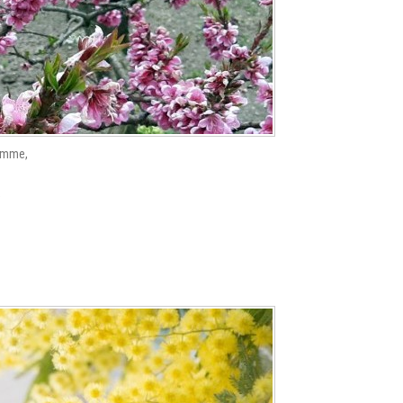
gemme,
,