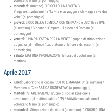
volontario Mario (al pomeriggio)
mercoledì: (
mattino) "I GIOCHI DI UNA VOLTA "/
Viaggiare.....virtualmente "La vita è un viaggio e chi viaggia vive due
volte" (al pomeriggio)
giovedì:
GIOCO DELLA TOMBOLA CON GERMANO e USCITE ESTIVE
(al mattino) / Giocando s'impara....il gioco del Domino (al
pomeriggio)
venerdì:
"UNA PALESTRA PER LA MENTE" gruppo di stimolazione
cognitiva (al mattino) / Laboratorio di letture e di racconti (al
pomeriggio)
sabato
: MATTINA INFORMAZIONE: lettura del quotidiano (al
mattino)
Aprile 2017
lunedì:
Laboratorio di cucina "COTTO E MANGIATO" (al mattino) /
Movimento "GINNASTICA RICREATIVA" (al pomeriggio)
martedì:
"STARE INSIEME" gruppo di socializzazione e
divertimento(al mattino saletta 1°P) / Attività musicale con il
volontario Mario (al pomeriggio)
mercoledì:
Stimolazione dei ricordi
(al mattino) "I GIOCHI DI UNA