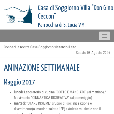
Casa di Soggiorno Villa "Don Gino
Ceccon"
Parrocchia di S. Lucia V.M.
Toggle
naviga
Conosci la nostra Casa Soggiorno visitando il sito
Sabato 08 Agosto 2026
ANIMAZIONE SETTIMANALE
Maggio 2017
lunedì:
Laboratorio di cucina "COTTO E MANGIATO" (al mattino) /
Movimento "GINNASTICA RICREATIVA" (al pomeriggio)
martedì:
"STARE INSIEME" gruppo di socializzazione e
divertimento(al mattino saletta 1°P) / Attività musicale con il